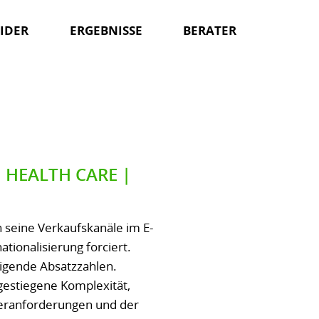
IDER
ERGEBNISSE
BERATER
 HEALTH CARE |
n seine Verkaufskanäle im E-
ionalisierung forciert.
eigende Absatzzahlen.
ngestiegene Komplexität,
deranforderungen und der